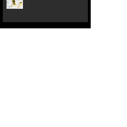
Kveldsbilder fra Sola
Velkommen til min nye webside
Search By Tags
City
New York
Stavanger
blue
boathouse
fireworks
humor
ice
long exposure
macro
photo
sea
sola
sunset
twilight
winter