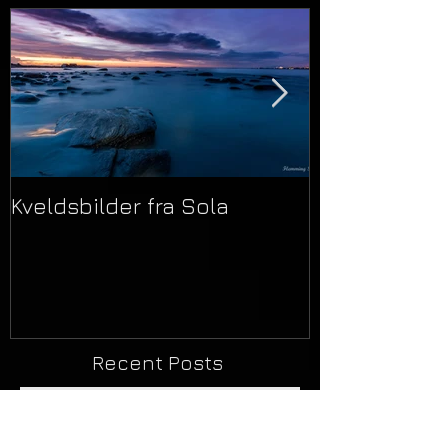
Featured Posts
Kveldsbilder fra Sola
Velkommen ti
webside
Recent Posts