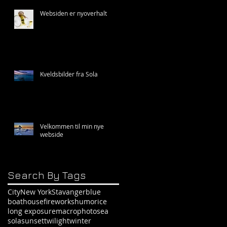
Websiden er nyoverhalt
Kveldsbilder fra Sola
Velkommen til min nye
webside
Search By Tags
City
New York
Stavanger
blue
boathouse
fireworks
humor
ice
long exposure
macro
photo
sea
sola
sunset
twilight
winter