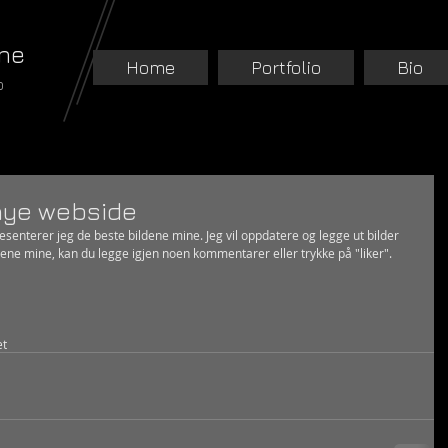
ne
Home
Portfolio
Bio
o
nye webside
enterer jeg de beste bildene mine. Jeg vil oppdatere og legge ut bilder 
ene mine, kan du legge igjen noen kommentarer eller trykke på "liker". 
et