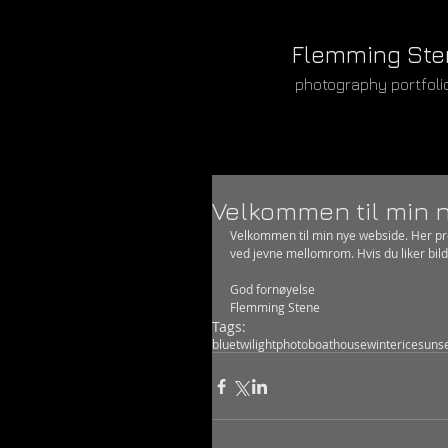
Flemming Ste
photography portfoli
Velkommen til min 
Velkommen til min nye webside. Her pres
ved jevne mellomrom. Hvis du liker bild
God fornøyelse 
Flemming Stene
Tags:
blue
twilight
photo
boathouse
winter
ice
suns